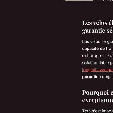
Les vélos é
garantie s
Les vélos longta
capacité de tra
ont progressé d
solution fiable
longtail avec ga
garantie
complè
Pourquoi c
exceptionn
Tern s'est imp