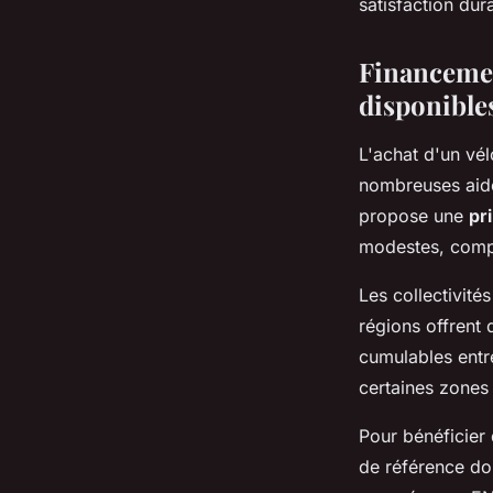
satisfaction dur
Financemen
disponible
L'achat d'un vél
nombreuses aide
propose une
pr
modestes, compl
Les collectivité
régions offrent
cumulables entr
certaines zones
Pour bénéficier 
de référence doi