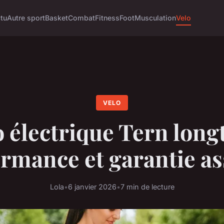
tu
Autre sport
Basket
Combat
Fitness
Foot
Musculation
Velo
VELO
 électrique Tern longt
rmance et garantie a
Lola
•
6 janvier 2026
•
7 min de lecture