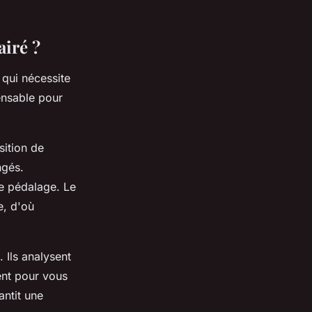
airé ?
 qui nécessite
pensable pour
sition de
ngés.
de pédalage. Le
e, d'où
Ils analysent
ent pour vous
antit une