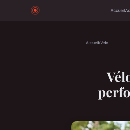
Accueil
Ac
Accueil
›
Velo
Vélo
perfo