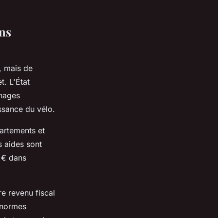
ons
, mais de
. L'État
énages
ssance du vélo.
partements et
s aides sont
0 € dans
re revenu fiscal
x normes