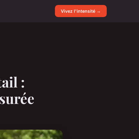
Vivez l'intensité →
ail :
ssurée