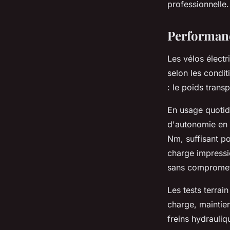
professionnelle.
Performanc
Les vélos électr
selon les condit
: le poids trans
En usage quotid
d'autonomie en 
Nm, suffisant p
charge impressi
sans compromettr
Les tests terra
charge, maintien
freins hydrauli