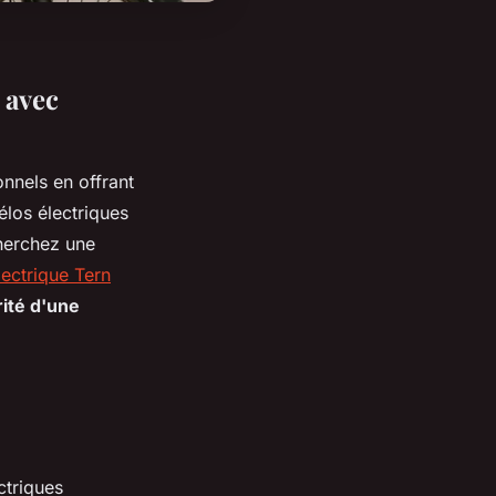
 avec
onnels en offrant
élos électriques
herchez une
lectrique Tern
ité d'une
ctriques