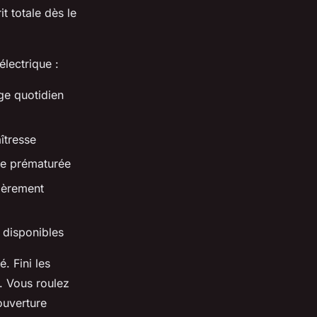
it totale dès le
électrique :
ge quotidien
îtresse
ce prématurée
tièrement
 disponibles
. Fini les
. Vous roulez
ouverture