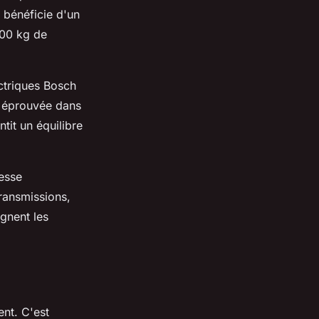
bénéficie d'un
200 kg de
ctriques Bosch
é éprouvée dans
tit un équilibre
tesse
ransmissions,
gnent les
ent. C'est