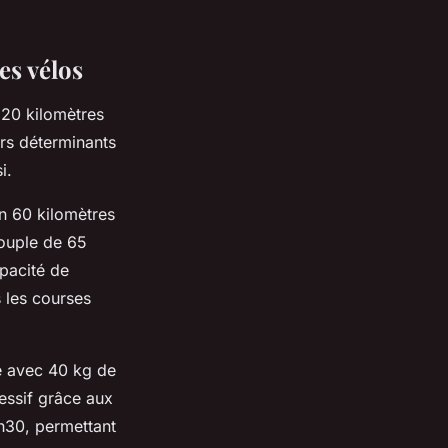
es vélos
20 kilomètres
urs déterminants
i.
n 60 kilomètres
ouple de 65
apacité de
 les courses
e avec 40 kg de
ressif grâce aux
h30, permettant